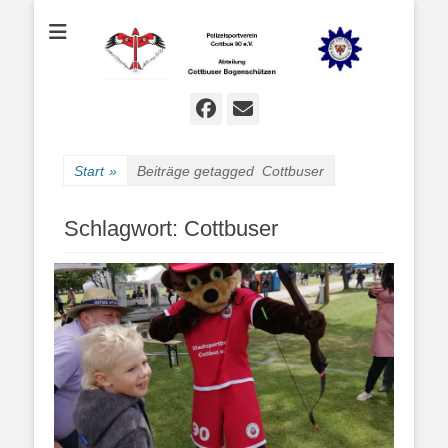
Bogenschießen in Cottbus
Cottbuser
Bogenschützen
Facebook
E-
Mail
Start
»
Beiträge getagged
Cottbuser
Schlagwort:
Cottbuser