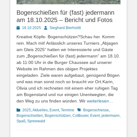
Bogenschießen für (fast) jedermann
am 18.10.2025 – Bericht und Fotos
Posted
Autor
18.10.2025
Sieghard Bierholdt
on
Kreative Köpfe- Bogenschützen?Schau her. Komm
rein. Mach mit! Anlässlich unseres Turniers „Abjagen
am Gleis 2025“ hatten wir Interessierte und Gäste
zum „Bogenschießen für (fast) jedermann“ am 18.10.
ab 11:00 Uhr in die Burger Chaussee auf unserer
Website im Rahmen des obigen Projektes
eingeladen. Ziele waren aufgebaut, genügend Bögen
und was man sonst noch so braucht vor Ort.Karin,
Olivia und ich rechneten mit einem eher ruhigen Tag
am Bogenstand und nur einigen Unentwegten, die
den Weg zu uns finden würden. Wir
weiterlesen…
Kategorien
Schlagworte
2025
,
Aktuelles
,
Event
,
Termine
Bogenschiesse
,
Bogenschießen
,
Bogenschützen
,
Cottbuser
,
Event
,
jedermann
,
Spaß
,
Spreewald