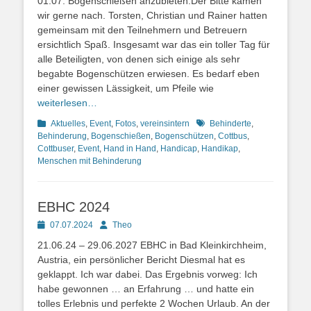
01.07. Bogenschießen anzubieten.Der Bitte kamen
wir gerne nach. Torsten, Christian und Rainer hatten
gemeinsam mit den Teilnehmern und Betreuern
ersichtlich Spaß. Insgesamt war das ein toller Tag für
alle Beteiligten, von denen sich einige als sehr
begabte Bogenschützen erwiesen. Es bedarf eben
einer gewissen Lässigkeit, um Pfeile wie
weiterlesen…
Kategorien
Schlagworte
Aktuelles
,
Event
,
Fotos
,
vereinsintern
Behinderte
,
Behinderung
,
Bogenschießen
,
Bogenschützen
,
Cottbus
,
Cottbuser
,
Event
,
Hand in Hand
,
Handicap
,
Handikap
,
Menschen mit Behinderung
EBHC 2024
Posted
Autor
07.07.2024
Theo
on
21.06.24 – 29.06.2027 EBHC in Bad Kleinkirchheim,
Austria, ein persönlicher Bericht Diesmal hat es
geklappt. Ich war dabei. Das Ergebnis vorweg: Ich
habe gewonnen … an Erfahrung … und hatte ein
tolles Erlebnis und perfekte 2 Wochen Urlaub. An der