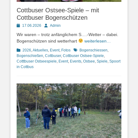
Cottbuser Ostsee-Spiele – mit
Cottbuser Bogenschützen
Posted
Autor
17.06.2026
Admin
on
Wir waren – trotz anfänglichem S….-Wetter – dabei.
Bogenschützen sind wetterhart
weiterlesen…
Kategorien
Schlagworte
2026
,
Aktuelles
,
Event
,
Fotos
Bogenschiessen
,
Bogenschießen
,
Cottbuser
,
Cottbuser Ostsee-Spiele
,
Cotttbuser Ostseespiele
,
Event
,
Events
,
Ostsee
,
Spiele
,
Spoort
in Cottbus