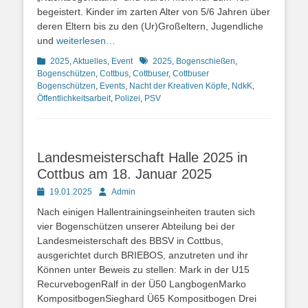
begeistert. Kinder im zarten Alter von 5/6 Jahren über
deren Eltern bis zu den (Ur)Großeltern, Jugendliche
und
weiterlesen…
Kategorien
Schlagworte
2025
,
Aktuelles
,
Event
2025
,
Bogenschießen
,
Bogenschützen
,
Cottbus
,
Cottbuser
,
Cottbuser
Bogenschützen
,
Events
,
Nacht der Kreativen Köpfe
,
NdkK
,
Öffentlichkeitsarbeit
,
Polizei
,
PSV
Landesmeisterschaft Halle 2025 in
Cottbus am 18. Januar 2025
Posted
Autor
19.01.2025
Admin
on
Nach einigen Hallentrainingseinheiten trauten sich
vier Bogenschützen unserer Abteilung bei der
Landesmeisterschaft des BBSV in Cottbus,
ausgerichtet durch BRIEBOS, anzutreten und ihr
Können unter Beweis zu stellen: Mark in der U15
RecurvebogenRalf in der Ü50 LangbogenMarko
KompositbogenSieghard Ü65 Kompositbogen Drei