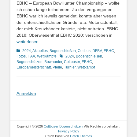
EBHC – European BowHunter Championship – wollte
ich schon lange teilnehmen. Zu den vergangenen
EBHC war ich jeweils gemeldet, konnte aber wegen
der unterschiedlichsten Gründe, u.a. Motorradunfall,
der mich Kreuzbänder kostete, nicht antreten. EBHC
2018: Oberwiesenthal EBHC 2020: verschoben in
weiterlesen…
Kategorien
2024
,
Aktuelles
,
Bogenschießen
,
Cottbus
,
DFBV
,
EBHC
,
Schlagworte
Fotos
,
IFAA
,
Wettkämpfe
2024
,
Bogenschießen
,
Bogenschützen
,
Bowhunter
,
Cottbuser
,
EBHC
,
Europameisterschaft
,
Pfeile
,
Turnier
,
Wettkampf
Anmelden
Copyright © 2026
Cottbuser Bogenschützen
. Alle Rechte vorbehalten.
Privacy Policy
Catch Base von
Catch Themes