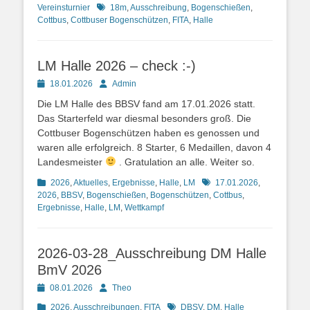
Schlagworte
Vereinsturnier
18m
,
Ausschreibung
,
Bogenschießen
,
Cottbus
,
Cottbuser Bogenschützen
,
FITA
,
Halle
LM Halle 2026 – check :-)
Posted
Autor
18.01.2026
Admin
on
Die LM Halle des BBSV fand am 17.01.2026 statt.
Das Starterfeld war diesmal besonders groß. Die
Cottbuser Bogenschützen haben es genossen und
waren alle erfolgreich. 8 Starter, 6 Medaillen, davon 4
Landesmeister
. Gratulation an alle. Weiter so.
Kategorien
Schlagworte
2026
,
Aktuelles
,
Ergebnisse
,
Halle
,
LM
17.01.2026
,
2026
,
BBSV
,
Bogenschießen
,
Bogenschützen
,
Cottbus
,
Ergebnisse
,
Halle
,
LM
,
Wettkampf
2026-03-28_Ausschreibung DM Halle
BmV 2026
Posted
Autor
08.01.2026
Theo
on
Kategorien
Schlagworte
2026
,
Ausschreibungen
,
FITA
DBSV
,
DM
,
Halle