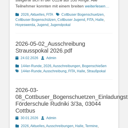
steigerte sich in der U12w auf 330 Ringe. Alle
Teilnehmer konnten mit einem breiten
weiterlesen…
Kategorien
Schlagworte
2026
,
Aktuelles
,
FITA
Cottbuser Bogenschuetzen
,
Cottbuser Bogenschützen
,
Cottbuser Jugend
,
FITA
,
Halle
,
Hoyeswerda
,
Jugend
,
Jugendpokal
2026-05-02_Ausschreibung
Strausspokal 2026.pdf
Posted
Autor
24.02.2026
Admin
on
Kategorien
Schlagwort
144er-Runde
,
2026
,
Ausschreibungen
,
Bogenschießen
144er-Runde
,
Ausschreibung
,
FITA
,
Halle
,
Straußpokal
2026-03-
08_Cottbuser_Bogenschuetzen_Einladungstu
Förderschule Rudniki 3/3a, 03044
Cottbus
Posted
Autor
30.01.2026
Admin
on
Kategorien
2026
,
Aktuelles
,
Ausschreibungen
,
Halle
,
Termine
,