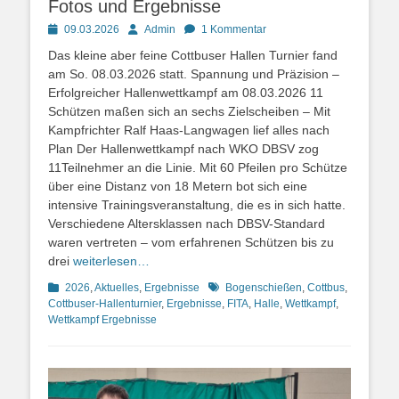
Fotos und Ergebnisse
Posted
Autor
09.03.2026
Admin
1 Kommentar
on
Das kleine aber feine Cottbuser Hallen Turnier fand
am So. 08.03.2026 statt. Spannung und Präzision –
Erfolgreicher Hallenwettkampf am 08.03.2026 11
Schützen maßen sich an sechs Zielscheiben – Mit
Kampfrichter Ralf Haas-Langwagen lief alles nach
Plan Der Hallenwettkampf nach WKO DBSV zog
11Teilnehmer an die Linie. Mit 60 Pfeilen pro Schütze
über eine Distanz von 18 Metern bot sich eine
intensive Trainingsveranstaltung, die es in sich hatte.
Verschiedene Altersklassen nach DBSV-Standard
waren vertreten – vom erfahrenen Schützen bis zu
drei
weiterlesen…
Kategorien
Schlagworte
2026
,
Aktuelles
,
Ergebnisse
Bogenschießen
,
Cottbus
,
Cottbuser-Hallenturnier
,
Ergebnisse
,
FITA
,
Halle
,
Wettkampf
,
Wettkampf Ergebnisse