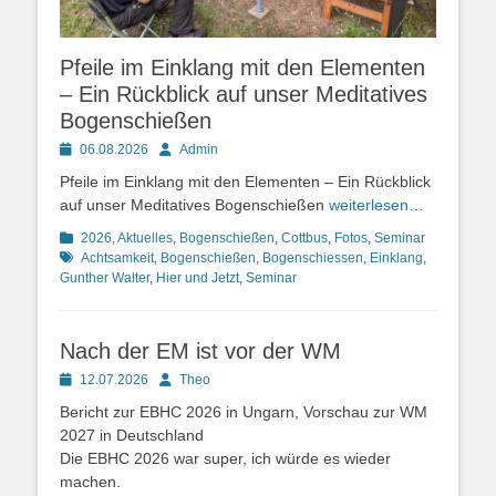
Pfeile im Einklang mit den Elementen
– Ein Rückblick auf unser Meditatives
Bogenschießen
Posted
Autor
06.08.2026
Admin
on
Pfeile im Einklang mit den Elementen – Ein Rückblick
auf unser Meditatives Bogenschießen
weiterlesen…
Kategorien
Schlagwo
2026
,
Aktuelles
,
Bogenschießen
,
Cottbus
,
Fotos
,
Seminar
Achtsamkeit
,
Bogenschießen
,
Bogenschiessen
,
Einklang
,
Gunther Walter
,
Hier und Jetzt
,
Seminar
Nach der EM ist vor der WM
Posted
Autor
12.07.2026
Theo
on
Bericht zur EBHC 2026 in Ungarn, Vorschau zur WM
2027 in Deutschland
Die EBHC 2026 war super, ich würde es wieder
machen.