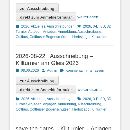
on
zur Ausschreibung
direkt zum Anmeldeformular
weiterlesen…
Kategorien
Schlagworte
2026
,
Aktuelles
,
Ausschreibungen
2026
,
3-D
,
3D
,
3D
Turnier
,
Abjagen
,
Anjagen
,
Anmeldung
,
Ausschreibung
,
Cottbus
,
Cottbuser Bogenschützen
,
Herbstjagd
,
Killturnier
2026-08-22_ Ausschreibung –
Killturnier am Gleis 2026
Posted
Autor
08.06.2026
Admin
Kommentar hinterlassen
on
zur Ausschreibung
direkt zum Anmeldeformular
weiterlesen…
Kategorien
Schlagworte
2026
,
Aktuelles
,
Ausschreibungen
2026
,
3-D
,
3D
,
3D
Turnier
,
Abjagen
,
Anjagen
,
Anmeldung
,
Ausschreibung
,
Cottbus
,
Cottbuser Bogenschützen
,
Herbstjagd
,
Killturnier
save the dates – Killturnier – Abjagen