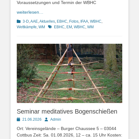
Voraussetzungen und Termin der WBHC
weiterlesen…
Kategorien
3-D
,
AAE
,
Aktuelles
,
EBHC
,
Fotos
,
IFAA
,
WBHC
,
Schlagworte
Wettkämpfe
,
WM
EBHC
,
EM
,
WBHC
,
WM
Seminar meditatives Bogenschießen
Posted
Autor
21.06.2026
Admin
on
Ort: Vereinsgelände – Burger Chaussee 5 – 03044
Cottbus Zeit: Sa. 01.08.2026, 12 – ca. 15 Uhr Kosten: