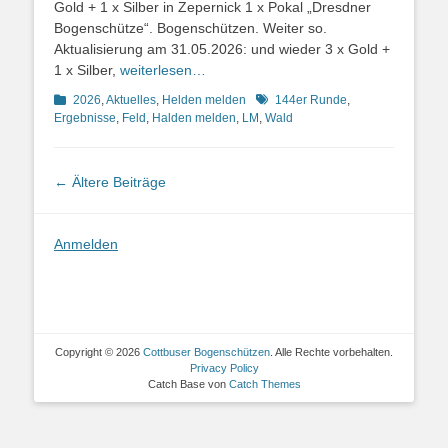
Gold + 1 x Silber in Zepernick 1 x Pokal „Dresdner
Bogenschütze“. Bogenschützen. Weiter so.
Aktualisierung am 31.05.2026: und wieder 3 x Gold +
1 x Silber,
weiterlesen…
Kategorien
Schlagworte
2026
,
Aktuelles
,
Helden melden
144er Runde
,
Ergebnisse
,
Feld
,
Halden melden
,
LM
,
Wald
Beitragsnavigation
←
Ältere Beiträge
Anmelden
Copyright © 2026
Cottbuser Bogenschützen
. Alle Rechte vorbehalten.
Privacy Policy
Catch Base von
Catch Themes