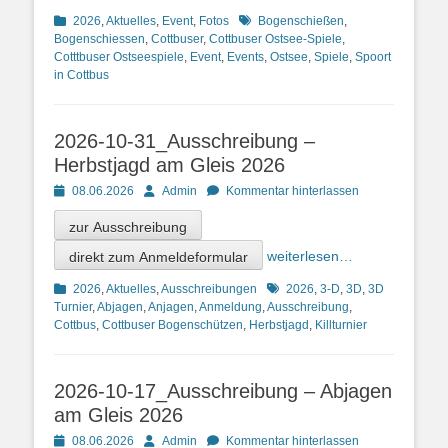
Kategorien
Schlagworte
2026
,
Aktuelles
,
Event
,
Fotos
Bogenschießen
,
Bogenschiessen
,
Cottbuser
,
Cottbuser Ostsee-Spiele
,
Cotttbuser Ostseespiele
,
Event
,
Events
,
Ostsee
,
Spiele
,
Spoort
in Cottbus
2026-10-31_Ausschreibung –
Herbstjagd am Gleis 2026
Posted
Autor
08.06.2026
Admin
Kommentar hinterlassen
on
zur Ausschreibung
direkt zum Anmeldeformular
weiterlesen…
Kategorien
Schlagworte
2026
,
Aktuelles
,
Ausschreibungen
2026
,
3-D
,
3D
,
3D
Turnier
,
Abjagen
,
Anjagen
,
Anmeldung
,
Ausschreibung
,
Cottbus
,
Cottbuser Bogenschützen
,
Herbstjagd
,
Killturnier
2026-10-17_Ausschreibung – Abjagen
am Gleis 2026
Posted
Autor
08.06.2026
Admin
Kommentar hinterlassen