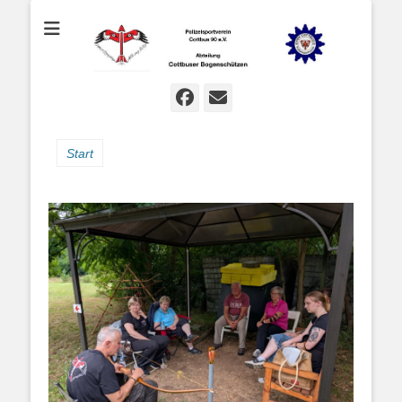
Bogenschießen in Cottbus
Cottbuser
Bogenschützen
Facebook
E-
Mail
Start