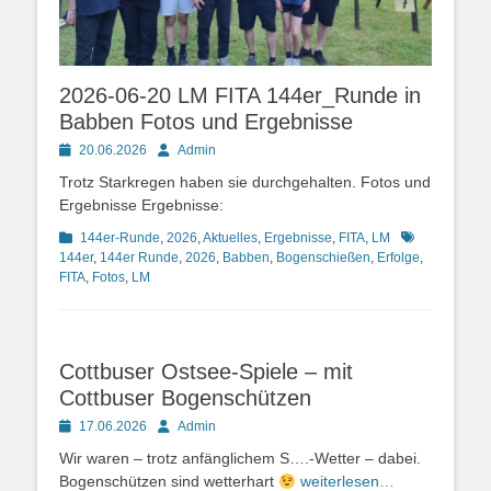
2026-06-20 LM FITA 144er_Runde in
Babben Fotos und Ergebnisse
Posted
Autor
20.06.2026
Admin
on
Trotz Starkregen haben sie durchgehalten. Fotos und
Ergebnisse Ergebnisse:
Kategorien
Schlagworte
144er-Runde
,
2026
,
Aktuelles
,
Ergebnisse
,
FITA
,
LM
144er
,
144er Runde
,
2026
,
Babben
,
Bogenschießen
,
Erfolge
,
FITA
,
Fotos
,
LM
Cottbuser Ostsee-Spiele – mit
Cottbuser Bogenschützen
Posted
Autor
17.06.2026
Admin
on
Wir waren – trotz anfänglichem S….-Wetter – dabei.
Bogenschützen sind wetterhart
weiterlesen…