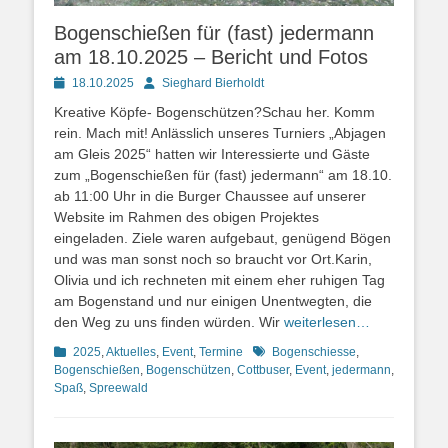
Bogenschießen für (fast) jedermann
am 18.10.2025 – Bericht und Fotos
Posted
Autor
18.10.2025
Sieghard Bierholdt
on
Kreative Köpfe- Bogenschützen?Schau her. Komm
rein. Mach mit! Anlässlich unseres Turniers „Abjagen
am Gleis 2025“ hatten wir Interessierte und Gäste
zum „Bogenschießen für (fast) jedermann“ am 18.10.
ab 11:00 Uhr in die Burger Chaussee auf unserer
Website im Rahmen des obigen Projektes
eingeladen. Ziele waren aufgebaut, genügend Bögen
und was man sonst noch so braucht vor Ort.Karin,
Olivia und ich rechneten mit einem eher ruhigen Tag
am Bogenstand und nur einigen Unentwegten, die
den Weg zu uns finden würden. Wir
weiterlesen…
Kategorien
Schlagworte
2025
,
Aktuelles
,
Event
,
Termine
Bogenschiesse
,
Bogenschießen
,
Bogenschützen
,
Cottbuser
,
Event
,
jedermann
,
Spaß
,
Spreewald