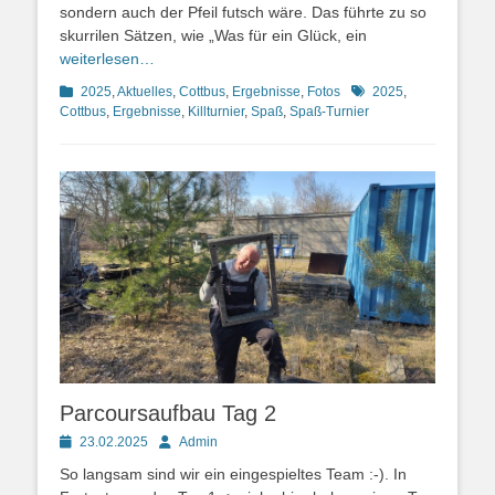
sondern auch der Pfeil futsch wäre. Das führte zu so
skurrilen Sätzen, wie „Was für ein Glück, ein
weiterlesen…
Kategorien
Schlagworte
2025
,
Aktuelles
,
Cottbus
,
Ergebnisse
,
Fotos
2025
,
Cottbus
,
Ergebnisse
,
Killturnier
,
Spaß
,
Spaß-Turnier
Parcoursaufbau Tag 2
Posted
Autor
23.02.2025
Admin
on
So langsam sind wir ein eingespieltes Team :-). In