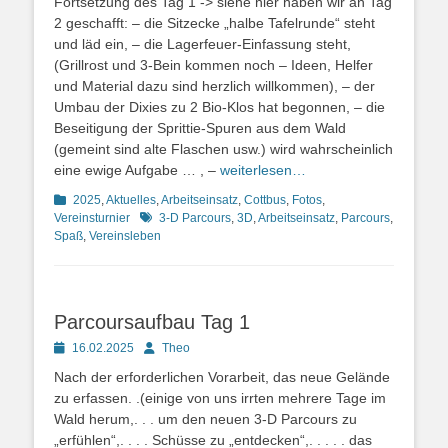
Fortsetzung des Tag 1 -> siehe hier haben wir an Tag
2 geschafft: – die Sitzecke „halbe Tafelrunde“ steht
und läd ein, – die Lagerfeuer-Einfassung steht,
(Grillrost und 3-Bein kommen noch – Ideen, Helfer
und Material dazu sind herzlich willkommen), – der
Umbau der Dixies zu 2 Bio-Klos hat begonnen, – die
Beseitigung der Sprittie-Spuren aus dem Wald
(gemeint sind alte Flaschen usw.) wird wahrscheinlich
eine ewige Aufgabe … , –
weiterlesen…
Kategorien
2025
,
Aktuelles
,
Arbeitseinsatz
,
Cottbus
,
Fotos
,
Schlagworte
Vereinsturnier
3-D Parcours
,
3D
,
Arbeitseinsatz
,
Parcours
,
Spaß
,
Vereinsleben
Parcoursaufbau Tag 1
Posted
Autor
16.02.2025
Theo
on
Nach der erforderlichen Vorarbeit, das neue Gelände
zu erfassen. .(einige von uns irrten mehrere Tage im
Wald herum,. . . um den neuen 3-D Parcours zu
„erfühlen“,. . . . Schüsse zu „entdecken“,. . . . . das