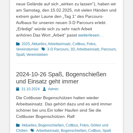
neue Gelände auf sich „wirken zu lassen“), haben wir
am Samstag, den 15.02.2025, mit vielen Händen und
extrem guter Laune den „Tag 1“ des Parcours-
Aufbaus für unseren neuen 3-D Parcours erlebt.
„Erledigt“ würde sich zu sehr nach Arbeit
anhören.Das Wort „Arbeit“ passt
weiterlesen…
Kategorien
2025
,
Aktuelles
,
Arbeitseinsatz
,
Cottbus
,
Fotos
,
Schlagworte
Vereinsturnier
3-D Parcours
,
3D
,
Arbetiseinsatz
,
Parcours
,
Spaß
,
Vereinsleben
2024-10-26 Spaß, Bogenschießen
und Einsatz geht immer
Posted
Autor
31.10.2024
Admin
on
Die Cottbuser Bogenschützen hatten wieder
Arbeitseinsatz. Das gehört dazu und es wird immer
schöner bei uns.Ein toller Haufen sind Sie die
Cottbuser Bogenschützen. Ralf
Kategorien
Aktuelles
,
Bogenschießen
,
Cottbus
,
Fotos
,
Grillen und
Schlagworte
Chillen
Arbeitseinsatz
,
Bogenschießen
,
Cottbus
,
Spaß