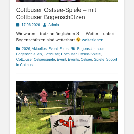
Cottbuser Ostsee-Spiele – mit
Cottbuser Bogenschützen
Posted
Autor
17.06.2026
Admin
on
Wir waren – trotz anfänglichem S….-Wetter – dabei.
Bogenschützen sind wetterhart
weiterlesen…
Kategorien
Schlagworte
2026
,
Aktuelles
,
Event
,
Fotos
Bogenschiessen
,
Bogenschießen
,
Cottbuser
,
Cottbuser Ostsee-Spiele
,
Cotttbuser Ostseespiele
,
Event
,
Events
,
Ostsee
,
Spiele
,
Spoort
in Cottbus