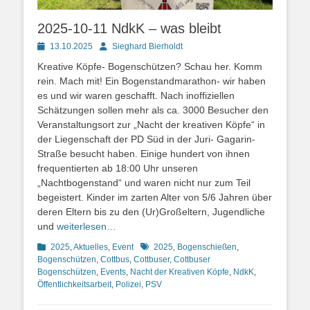
2025-10-11 NdkK – was bleibt
Posted
Autor
13.10.2025
Sieghard Bierholdt
on
Kreative Köpfe- Bogenschützen? Schau her. Komm
rein. Mach mit! Ein Bogenstandmarathon- wir haben
es und wir waren geschafft. Nach inoffiziellen
Schätzungen sollen mehr als ca. 3000 Besucher den
Veranstaltungsort zur „Nacht der kreativen Köpfe“ in
der Liegenschaft der PD Süd in der Juri- Gagarin-
Straße besucht haben. Einige hundert von ihnen
frequentierten ab 18:00 Uhr unseren
„Nachtbogenstand“ und waren nicht nur zum Teil
begeistert. Kinder im zarten Alter von 5/6 Jahren über
deren Eltern bis zu den (Ur)Großeltern, Jugendliche
und
weiterlesen…
Kategorien
Schlagworte
2025
,
Aktuelles
,
Event
2025
,
Bogenschießen
,
Bogenschützen
,
Cottbus
,
Cottbuser
,
Cottbuser
Bogenschützen
,
Events
,
Nacht der Kreativen Köpfe
,
NdkK
,
Öffentlichkeitsarbeit
,
Polizei
,
PSV