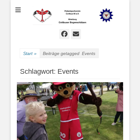
Bogenschießen in Cottbus
Cottbuser
Bogenschützen
Facebook
E-
Mail
Start
»
Beiträge getagged
Events
Schlagwort:
Events