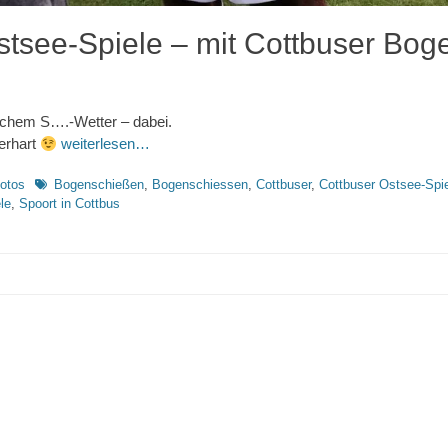
stsee-Spiele – mit Cottbuser Bo
lichem S….-Wetter – dabei.
erhart
weiterlesen…
Schlagworte
otos
Bogenschießen
,
Bogenschiessen
,
Cottbuser
,
Cottbuser Ostsee-Spi
le
,
Spoort in Cottbus