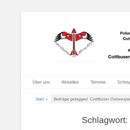
Bogenschießen in Cottbus
Cottbuser Bogen
Primäres Menü
Zum
Über uns
Aktuelles
Termine
Schnu
Inhalt
springen
Start
»
Beiträge getagged
Cotttbuser Ostseespi
Schlagwort: