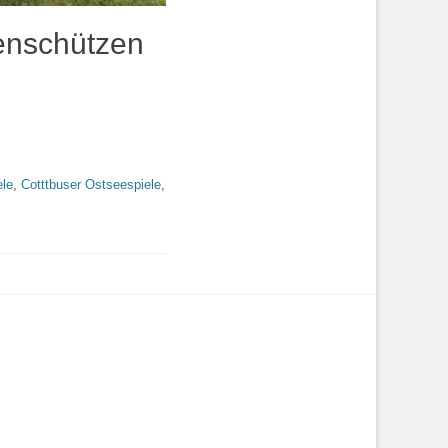
genschützen
ele
,
Cotttbuser Ostseespiele
,