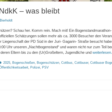
NdkK – was bleibt
Bierholdt
hützen? Schau her. Komm rein. Mach mit! Ein Bogenstandmarathon- 
offiziellen Schätzungen sollen mehr als ca. 3000 Besucher den Veran
er Liegenschaft der PD Süd in der Juri- Gagarin- Straße besucht habe
8:00 Uhr unseren „Nachtbogenstand“ und waren nicht nur zum Teil beg
 deren Eltern bis zu den (Ur)Großeltern, Jugendliche und
weiterlese
chlagworte
2025
,
Bogenschießen
,
Bogenschützen
,
Cottbus
,
Cottbuser
,
Cottbuser Bog
Öffentlichkeitsarbeit
,
Polizei
,
PSV