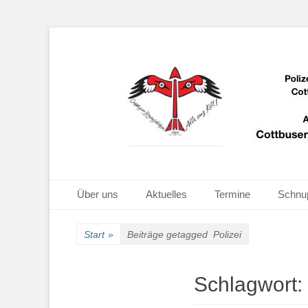
Bogenschießen in Cottbus
Cottbuser Bogen
Primäres Menü
Zum
Über uns
Aktuelles
Termine
Schnu
Inhalt
springen
Start
»
Beiträge getagged
Polizei
Schlagwort: