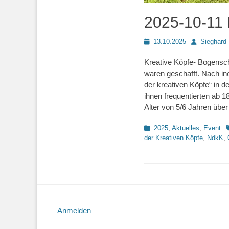
2025-10-11 
Posted
Autor
13.10.2025
Sieghard 
on
Kreative Köpfe- Bogensc
waren geschafft. Nach in
der kreativen Köpfe“ in d
ihnen frequentierten ab 1
Alter von 5/6 Jahren über
Kategorien
S
2025
,
Aktuelles
,
Event
der Kreativen Köpfe
,
NdkK
,
Anmelden