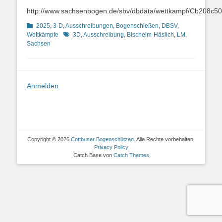
on
http://www.sachsenbogen.de/sbv/dbdata/wettkampf/Cb208c
Kategorien
2025
,
3-D
,
Ausschreibungen
,
Bogenschießen
,
DBSV
,
Schlagworte
Wettkämpfe
3D
,
Ausschreibung
,
Bischeim-Häslich
,
LM
,
Sachsen
Anmelden
Copyright © 2026
Cottbuser Bogenschützen
. Alle Rechte vorbehalten.
Privacy Policy
Catch Base von
Catch Themes