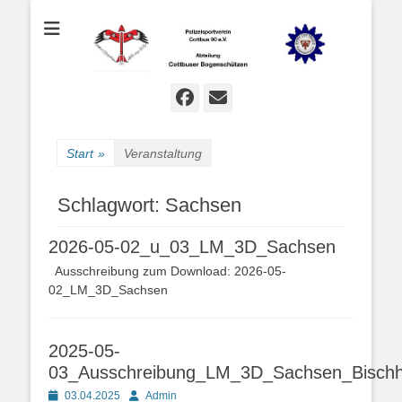
Bogenschießen in Cottbus
Cottbuser
Bogenschützen
Facebook
E-
Mail
Start
»
Veranstaltung
Schlagwort:
Sachsen
2026-05-02_u_03_LM_3D_Sachsen
Ausschreibung zum Download: 2026-05-
02_LM_3D_Sachsen
2025-05-
03_Ausschreibung_LM_3D_Sachsen_Bischh
Posted
Autor
03.04.2025
Admin