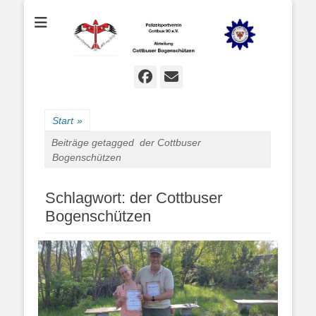
Bogenschießen in Cottbus
Cottbuser
Bogenschützen
Facebook
E-
Mail
Start
»
Beiträge getagged
der Cottbuser
Bogenschützen
Schlagwort:
der Cottbuser
Bogenschützen