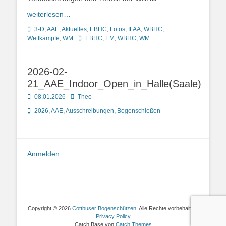
weiterlesen…
Kategorien
3-D
,
AAE
,
Aktuelles
,
EBHC
,
Fotos
,
IFAA
,
WBHC
,
Schlagworte
Wettkämpfe
,
WM
EBHC
,
EM
,
WBHC
,
WM
2026-02-
21_AAE_Indoor_Open_in_Halle(Saale)
Posted
Autor
08.01.2026
Theo
on
Kategorien
2026
,
AAE
,
Ausschreibungen
,
Bogenschießen
Anmelden
Copyright © 2026
Cottbuser Bogenschützen
. Alle Rechte vorbehalten.
Privacy Policy
Catch Base von
Catch Themes