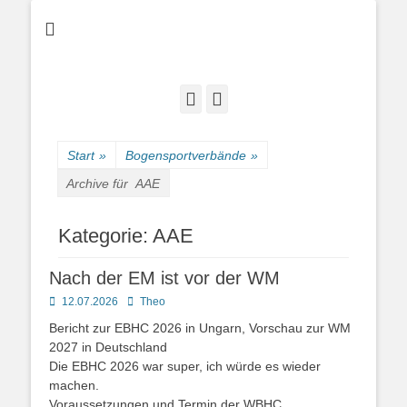
Bogenschießen in Cottbus
Cottbuser
Bogenschützen
Facebook
E-
Mail
Start
»
Bogensportverbände
»
Archive für
AAE
Kategorie:
AAE
Nach der EM ist vor der WM
Posted
Autor
12.07.2026
Theo
on
Bericht zur EBHC 2026 in Ungarn, Vorschau zur WM
2027 in Deutschland
Die EBHC 2026 war super, ich würde es wieder
machen.
Voraussetzungen und Termin der WBHC