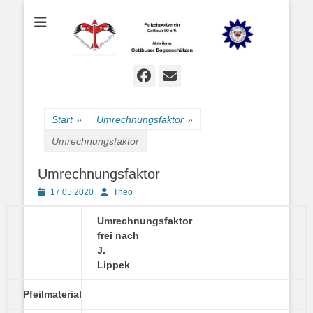
Bogenschießen in Cottbus
Cottbuser
Bogenschützen
Facebook
E-
Mail
Start
»
Umrechnungsfaktor
»
Umrechnungsfaktor
Umrechnungsfaktor
Posted
Autor
17.05.2020
Theo
on
Umrechnungsfaktor
frei nach
J.
Lippek
Pfeilmaterial