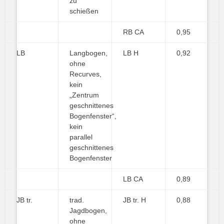
zu
schießen
RB CA
0,95
LB
Langbogen,
LB H
0,92
ohne
Recurves,
kein
„Zentrum
geschnittenes
Bogenfenster“,
kein
parallel
geschnittenes
Bogenfenster
LB CA
0,89
JB tr.
trad.
JB tr. H
0,88
Jagdbogen,
ohne