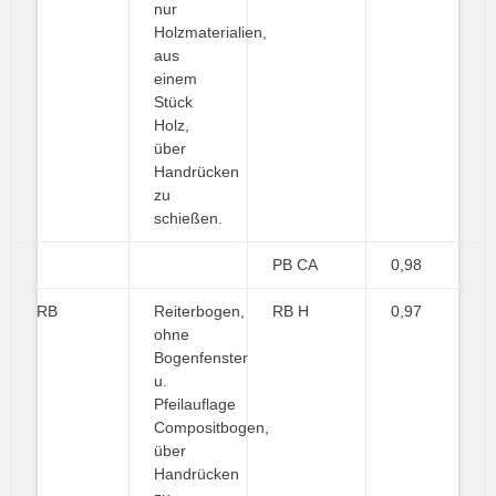
nur
Holzmaterialien,
aus
einem
Stück
Holz,
über
Handrücken
zu
schießen.
PB CA
0,98
RB
Reiterbogen,
RB H
0,97
ohne
Bogenfenster
u.
Pfeilauflage
Compositbogen,
über
Handrücken