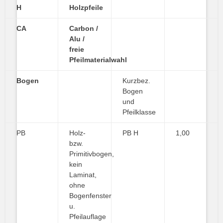
H
Holzpfeile
CA
Carbon /
Alu /
freie
Pfeilmaterialwahl
Bogen
Kurzbez.
Bogen
und
Pfeilklasse
PB
Holz-
PB H
1,00
bzw.
Primitivbogen,
kein
Laminat,
ohne
Bogenfenster
u.
Pfeilauflage