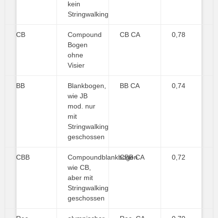
kein
Stringwalking
CB
Compound
CB CA
0,78
Bogen
ohne
Visier
BB
Blankbogen,
BB CA
0,74
wie JB
mod. nur
mit
Stringwalking
geschossen
CBB
Compoundblankbogen
CBB CA
0,72
wie CB,
aber mit
Stringwalking
geschossen