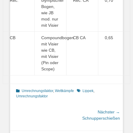
Rec.
olympischer
Rec. CA
0,70
Bogen,
wie JB
mod. nur
mit Visier
CB
Compoundbogen
CB CA
0,65
mit Visier
wie CB,
mit Visier
(Pin oder
Scope)
Kategorien
Schlagworte
Umrechnungsfaktor
,
Wettkämpfe
Lippek
,
Umrechnungsfaktor
Beitragsnavigation
Nächster →
Nächster
Schnupperschießen
Beitrag: