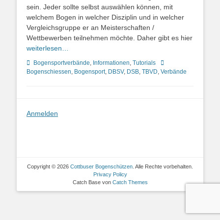
sein. Jeder sollte selbst auswählen können, mit
welchem Bogen in welcher Disziplin und in welcher
Vergleichsgruppe er an Meisterschaften /
Wettbewerben teilnehmen möchte. Daher gibt es hier
weiterlesen…
Kategorien
Schlagworte
Bogensportverbände
,
Informationen
,
Tutorials
Bogenschiessen
,
Bogensport
,
DBSV
,
DSB
,
TBVD
,
Verbände
Anmelden
Copyright © 2026
Cottbuser Bogenschützen
. Alle Rechte vorbehalten.
Privacy Policy
Catch Base von
Catch Themes