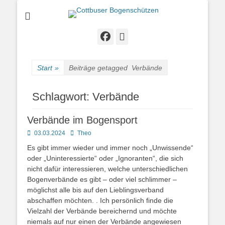
Bogenschießen in Cottbus
Cottbuser
Bogenschützen
Facebook
E-
Mail
Start
»
Beiträge getagged
Verbände
Schlagwort:
Verbände
Verbände im Bogensport
Posted
Autor
03.03.2024
Theo
on
Es gibt immer wieder und immer noch „Unwissende“
oder „Uninteressierte“ oder „Ignoranten“, die sich
nicht dafür interessieren, welche unterschiedlichen
Bogenverbände es gibt – oder viel schlimmer –
möglichst alle bis auf den Lieblingsverband
abschaffen möchten. . Ich persönlich finde die
Vielzahl der Verbände bereichernd und möchte
niemals auf nur einen der Verbände angewiesen