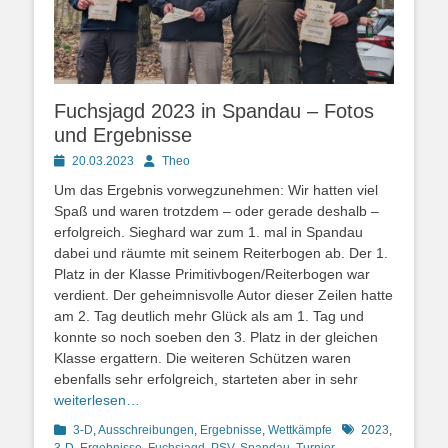
Fuchsjagd 2023 in Spandau – Fotos
und Ergebnisse
Posted
Autor
20.03.2023
Theo
on
Um das Ergebnis vorwegzunehmen: Wir hatten viel
Spaß und waren trotzdem – oder gerade deshalb –
erfolgreich. Sieghard war zum 1. mal in Spandau
dabei und räumte mit seinem Reiterbogen ab. Der 1.
Platz in der Klasse Primitivbogen/Reiterbogen war
verdient. Der geheimnisvolle Autor dieser Zeilen hatte
am 2. Tag deutlich mehr Glück als am 1. Tag und
konnte so noch soeben den 3. Platz in der gleichen
Klasse ergattern. Die weiteren Schützen waren
ebenfalls sehr erfolgreich, starteten aber in sehr
weiterlesen…
Kategorien
Schlagworte
3-D
,
Ausschreibungen
,
Ergebnisse
,
Wettkämpfe
2023
,
3-D
,
Ergebnisse
,
Fuchsjagd
,
PSV
,
Spandau
,
Turnier