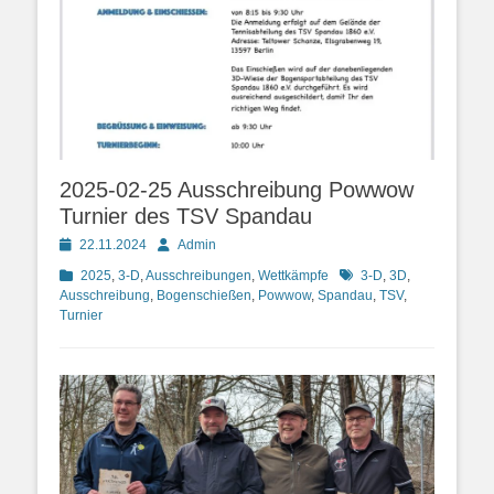
2025-02-25 Ausschreibung Powwow
Turnier des TSV Spandau
Posted
Autor
22.11.2024
Admin
on
Kategorien
Schlagworte
2025
,
3-D
,
Ausschreibungen
,
Wettkämpfe
3-D
,
3D
,
Ausschreibung
,
Bogenschießen
,
Powwow
,
Spandau
,
TSV
,
Turnier