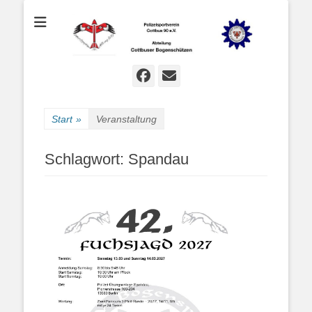
Bogenschießen in Cottbus
Cottbuser
Bogenschützen
Facebook
E-
Mail
Start
»
Veranstaltung
Schlagwort:
Spandau