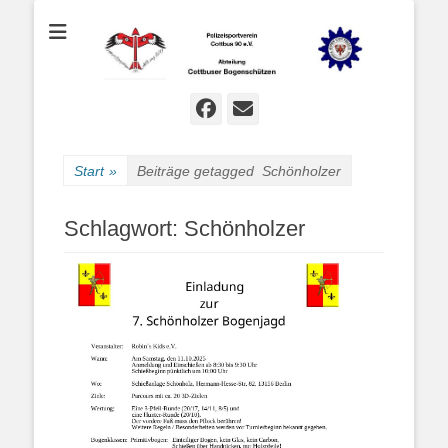
Bogenschießen in Cottbus
Cottbuser
Bogenschützen
Facebook
E-
Mail
Start
»
Beiträge getagged
Schönholzer
Schlagwort:
Schönholzer