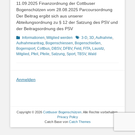
11.09.2025 Finanzordnung der Cottbuser
Bogenschützen vom 28.08.2025 Parcoursordnung
Der Beitrag ergibt sich aus unserer
Abteilungsordnung zu § 12 der Satzung des PSV und
der Beitragsordnung des PSV
Kategorien
Schlagworte
Informationen
,
Mitglied werden
3-D
,
3D
,
Aufnahme
,
Aufnahmeantrag
,
Bogenschiessen
,
Bogenschießen
,
Bogensport
,
Cottbus
,
DBSV
,
DFBV
,
Feld
,
FITA
,
Lausitz
,
Mitglied
,
Pfeil
,
Pfeile
,
Satzung
,
Sport
,
TBSV
,
Wald
Anmelden
Copyright © 2026
Cottbuser Bogenschützen
. Alle Rechte vorbehalten.
Privacy Policy
Catch Base von
Catch Themes