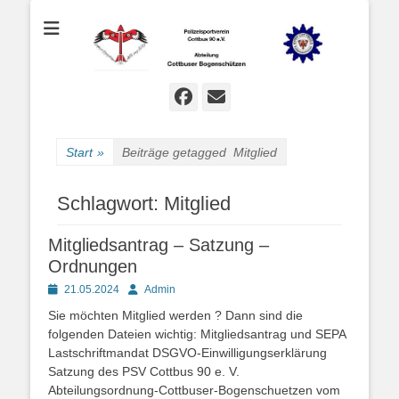
Bogenschießen in Cottbus
Cottbuser
Bogenschützen
Facebook
E-
Mail
Start
»
Beiträge getagged
Mitglied
Schlagwort:
Mitglied
Mitgliedsantrag – Satzung –
Ordnungen
Posted
Autor
21.05.2024
Admin
on
Sie möchten Mitglied werden ? Dann sind die
folgenden Dateien wichtig: Mitgliedsantrag und SEPA
Lastschriftmandat DSGVO-Einwilligungserklärung
Satzung des PSV Cottbus 90 e. V.
Abteilungsordnung-Cottbuser-Bogenschuetzen vom