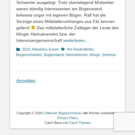
Schwerter ausgelegt. Trotz überwiegend Mistwetter
waren ständig Interessenten am Bogenstand,
teilweise sogar mit eigenen Bögen. Ralf hat die
Vorzüge eines Mittelalterumhanges aus Filz kennen
gelernt
Das mittelalterliche Zeltlager der Leute des
Klinger Heimatvereins bzw. der
Interessengemeinschaft
weiterlesen…
Kategorien
Schlagworte
2025
,
Aktuelles
,
Event
Am Raubrittertor
,
Bogenschießen
,
Bogenstand
,
Heimatverein
,
Klinge
,
Zeitreise
Anmelden
Copyright © 2026
Cottbuser Bogenschützen
. Alle Rechte vorbehalten.
Privacy Policy
Catch Base von
Catch Themes