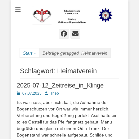
Bogenschießen in Cottbus
Cottbuser
Bogenschützen
Facebook
E-
Mail
Start
»
Beiträge getagged
Heimatverein
Schlagwort:
Heimatverein
2025-07-12_Zeitreise_in_Klinge
Posted
Autor
07.07.2025
Theo
on
Es war nass, aber nicht kalt, die Aufnahme der
Bogenschützen vor Ort war wie immer herzlich.
Vorbereitung und Begrüßung perfekt: Axel hatte ein
tolles Gestell für das Pfeilfangnetz gebaut, Manu
begrüßte uns gleich mit einem Odin-Trunk. Der
Bogenstand war schnelle aufgebaut, Schilde und