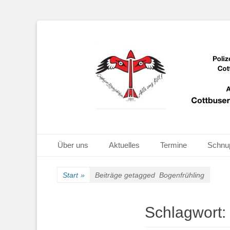
Bogenschießen in Cottbus
Cottbuser Bogen
Primäres Menü
Zum
Über uns
Aktuelles
Termine
Schnu
Inhalt
springen
Start
»
Beiträge getagged
Bogenfrühling
Schlagwort: