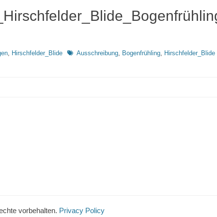
Hirschfelder_Blide_Bogenfrühlin
Schlagworte
gen
,
Hirschfelder_Blide
Ausschreibung
,
Bogenfrühling
,
Hirschfelder_Blide
Rechte vorbehalten.
Privacy Policy