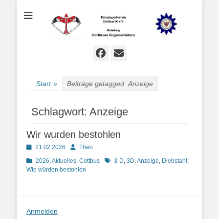
Bogenschießen in Cottbus
Cottbuser
Bogenschützen
Facebook
E-
Mail
Start
»
Beiträge getagged
Anzeige
Schlagwort:
Anzeige
Wir wurden bestohlen
Posted
Autor
21.02.2026
Theo
on
Kategorien
Schlagworte
2026
,
Aktuelles
,
Cottbus
3-D
,
3D
,
Anzeige
,
Diebstahl
,
Wie würden bestohlen
Anmelden