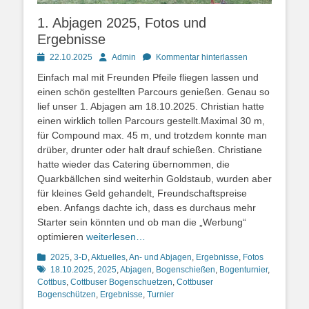
1. Abjagen 2025, Fotos und
Ergebnisse
Posted
Autor
22.10.2025
Admin
Kommentar hinterlassen
on
Einfach mal mit Freunden Pfeile fliegen lassen und
einen schön gestellten Parcours genießen. Genau so
lief unser 1. Abjagen am 18.10.2025. Christian hatte
einen wirklich tollen Parcours gestellt.Maximal 30 m,
für Compound max. 45 m, und trotzdem konnte man
drüber, drunter oder halt drauf schießen. Christiane
hatte wieder das Catering übernommen, die
Quarkbällchen sind weiterhin Goldstaub, wurden aber
für kleines Geld gehandelt, Freundschaftspreise
eben. Anfangs dachte ich, dass es durchaus mehr
Starter sein könnten und ob man die „Werbung“
optimieren
weiterlesen…
Kategorien
Schlagwor
2025
,
3-D
,
Aktuelles
,
An- und Abjagen
,
Ergebnisse
,
Fotos
18.10.2025
,
2025
,
Abjagen
,
Bogenschießen
,
Bogenturnier
,
Cottbus
,
Cottbuser Bogenschuetzen
,
Cottbuser
Bogenschützen
,
Ergebnisse
,
Turnier