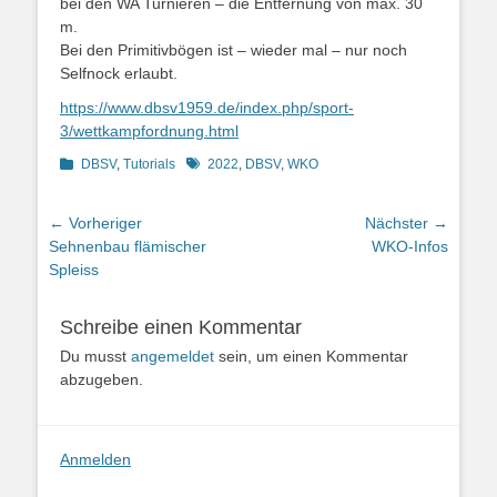
bei den WA Turnieren – die Entfernung von max. 30
m.
Bei den Primitivbögen ist – wieder mal – nur noch
Selfnock erlaubt.
https://www.dbsv1959.de/index.php/sport-
3/wettkampfordnung.html
Kategorien
Schlagworte
DBSV
,
Tutorials
2022
,
DBSV
,
WKO
Beitragsnavigation
← Vorheriger
Nächster →
Vorheriger
Nächster
Sehnenbau flämischer
WKO-Infos
Beitrag:
Beitrag:
Spleiss
Schreibe einen Kommentar
Du musst
angemeldet
sein, um einen Kommentar
abzugeben.
Anmelden