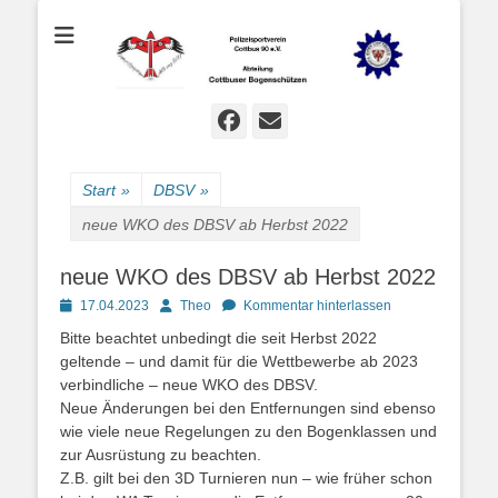
Bogenschießen in Cottbus
Cottbuser
Bogenschützen
Facebook
E-
Mail
Start
»
DBSV
»
neue WKO des DBSV ab Herbst 2022
neue WKO des DBSV ab Herbst 2022
Posted
Autor
17.04.2023
Theo
Kommentar hinterlassen
on
Bitte beachtet unbedingt die seit Herbst 2022
geltende – und damit für die Wettbewerbe ab 2023
verbindliche – neue WKO des DBSV.
Neue Änderungen bei den Entfernungen sind ebenso
wie viele neue Regelungen zu den Bogenklassen und
zur Ausrüstung zu beachten.
Z.B. gilt bei den 3D Turnieren nun – wie früher schon