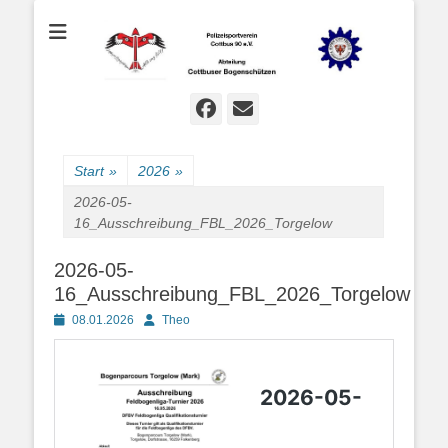
Bogenschießen in Cottbus
Cottbuser
Bogenschützen
Facebook
E-
Mail
Start
»
2026
»
2026-05-
16_Ausschreibung_FBL_2026_Torgelow
2026-05-
16_Ausschreibung_FBL_2026_Torgelow
Posted
Autor
08.01.2026
Theo
on