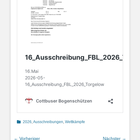
Kategorien
2026
,
Ausschreibungen
,
Wettkämpfe
Beitragsnavigation
← Vorheriger
Nächster →