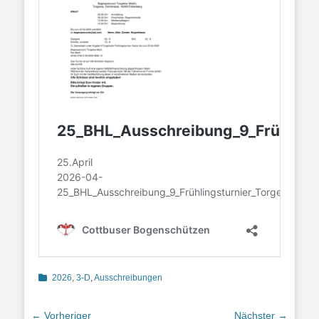
Kategorien
2026
,
3-D
,
Ausschreibungen
Beitragsnavigation
← Vorheriger
Nächster →