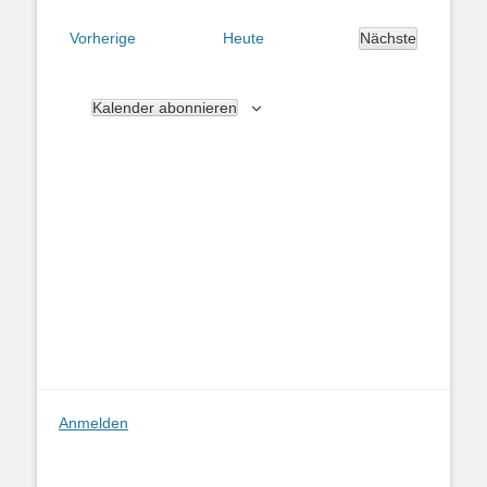
Navigatio
wählen.
und
Ansichten,
Veranstaltungen
Vorherige
Heute
Nächste
Veranstaltung
Navigation
Kalender abonnieren
Anmelden