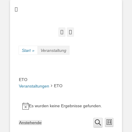
Bogenschießen in Cottbus
Cottbuser
Bogenschützen
Facebook
E-
Mail
Start
»
Veranstaltung
ETO
ETO
Veranstaltungen
Veranstaltungen
Es wurden keine Ergebnisse gefunden.
Hinweis
Veranstal
Veranstaltung
Anstehende
Liste
Ansichten
Suche
Datum
Suche