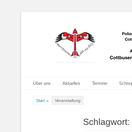
Bogenschießen in Cottbus
Cottbuser Bogen
Primäres Menü
Zum
Über uns
Aktuelles
Termine
Schnu
Inhalt
springen
Start
»
Veranstaltung
Schlagwort: